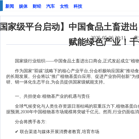
新闻
娱体
财经
汽车
女性
科技
国家级平台启动】中国食品土畜进出
2025-05-06 20:11
来
赋能绿色产业！千
国家级行业组织——中国食品土畜进出口商会,正式发起成立“植物基
作为国家“双碳”战略下的核心产业平台,分会积极响应国家“推动
的长期发展。分会将以“推广植物基蛋白应用、促进产业协同创新”为
研、销一体化生态平台,为会员提供国家级赋能支持。
一、共担使命:植物基产业的机遇与责任
全球气候变化与人类生存资源日渐枯竭的双重压力下,植物基蛋白
据预测,2030年中国植物基市场规模将突破千亿元。然而,行业仍面
分会将携手各方:
✔ 联合渠道与媒体开展消费者教育,培育市场