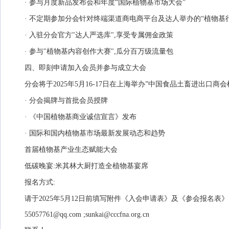
· 参与月度新品发布会和年度“国际植物基市场大会”
· 不定期参加分会针对终端渠道商电商平台及达人举办的“植物基
· 入驻分会官方"达人严选库",享受专属佣金政策
· 参与"植物基内容创作大赛",瓜分百万级流量包
四、即刻申请加入会员并参与成立大会
分会将于2025年5月16-17日在上海举办”中国食品土畜进出口
· 分会揭牌与首批会员授牌
· 《中国植物基商业诚信宣言》发布
· 国际和国内植物基市场最新发展动态和趋势
首届植物基产业生态赋能大会
低碳晚宴:米其林大厨打造全植物基宴席
报名方式:
请于2025年5月12日前填写附件《入会申请表》及《参会报名表
55057761@qq.com ;sunkai@cccfna.org.cn