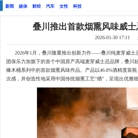
新闻
娱体
财经
汽车
女性
科技
叠川推出首款烟熏风味威士
2026-01-30 17:11
2026年1月，叠川隆重推出创新力作——叠川纯麦芽威
团保乐力加旗下的首个中国原产高端麦芽威士忌品牌，叠川
橡木桶系列中的首款烟熏风味作品。产品以46.8%酒精度
次感，并创造性地采用中国传统烟熏工艺“煪”，呈现出优雅