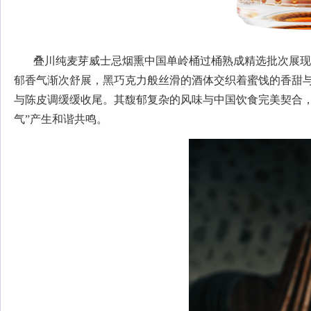
叠川纯麦芽威士忌烟熏中国单岭桶过桶熟成精选批次展现
郁香气渐次舒展，黑巧克力般丝滑的酒体交织着蜜饯的香甜
与陈皮调缓缓收尾。其馥郁复杂的风味与中国饮食完美契合，
气”产生和谐共鸣。