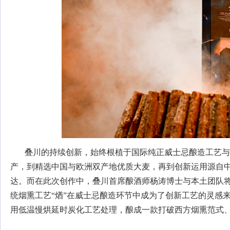
叠川的持续创新，始终根植于国际纯正威士忌酿造工艺与
产，到精选中国与欧洲双产地优质大麦，再到创新运用源自
达。而在此次创作中，叠川首席酿酒师杨涛博士与本土团队
统烟熏工艺“煪”在威士忌酿造环节中成为了创新工艺的灵感
用低温慢烘延时炭化工艺处理，酿成一款打破西方烟熏范式