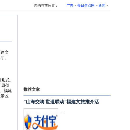
您的当前位置：
广告
>
每日焦点网
>
新闻
>
福建文
输厅、
形式,
了原创
推荐文章
区、福建
立景区
“山海交响 世遗联动”福建文旅推介活
...