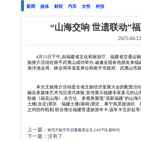
新闻
娱体
财经
汽车
女性
科技
“山海交响 世遗联动”
2025-04-12
4月11日下午,由福建省文化和旅游厅、福建省交通运
旅推介活动在南平武夷山成功举办,诚邀全国各地朋友来福
海洋渔业局、林业局等省直单位和南平市政府、武夷山市
本次文旅推介活动是全省文旅经济发展大会的配套活动,以
融合多媒体艺术与沉浸式体验,宣传展示福建丰富多元的山
歌曲《福见山海》,全方位、多视角展现“清新福建”的山海
土楼(永定)景区、福建土楼(南靖)景区、泰宁风景旅游区
之间协作机制,联合推出福建世遗旅游年卡,该年卡五折起享
上一篇：
牧羽天航空开启重载货运无人eVTOL新时代
下一篇：没有了