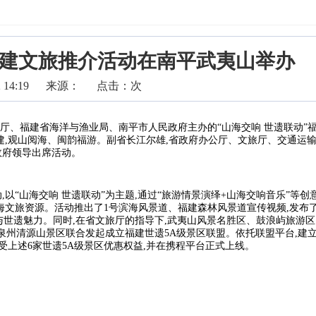
福建文旅推介活动在南平武夷山举办
 14:19
来源：
点击：
次
输厅、福建省海洋与渔业局、南平市人民政府主办的“山海交响 世遗联动”
建,观山阅海、闽韵福游。副省长江尔雄,省政府办公厅、文旅厅、交通运
政府领导出席活动。
“山海交响 世遗联动”为主题,通过“旅游情景演绎+山海交响音乐”等创意
海文旅资源。活动推出了1号滨海风景道、福建森林风景道宣传视频,发布
与世遗魅力。同时,在省文旅厅的指导下,武夷山风景名胜区、鼓浪屿旅游
、泉州清源山景区联合发起成立福建世遗5A级景区联盟。依托联盟平台,建
受上述6家世遗5A级景区优惠权益,并在携程平台正式上线。