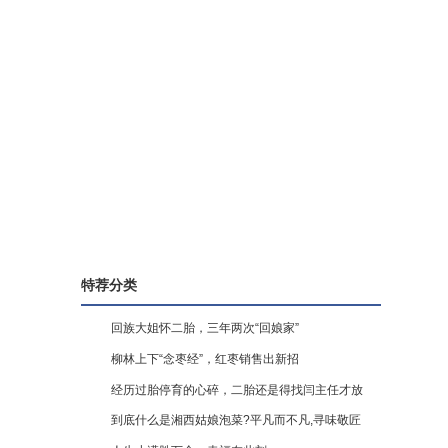
特荐分类
回族大姐怀二胎，三年两次“回娘家”
柳林上下“念枣经”，红枣销售出新招
经历过胎停育的心碎，二胎还是得找闫主任才放
到底什么是湘西姑娘泡菜?平凡而不凡,寻味敬匠