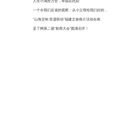
人生小满胜万全，幸福在此刻
一个令我们反省的观察：从小父母给我们好的，
“山海交响 世遗联动”福建文旅推介活动在南
妥了网第二届“新商大会”圆满召开！